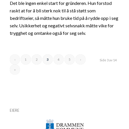
Det ble ingen enkel start for gründeren. Hun forstod
raskt at for å bli sterk nok til å stå støtt som
bedriftseier, så måtte hun bruke tid på å rydde opp i seg
selv. Usikkerhet og negativt selvsnakk måtte vike for
trygghet og omtanke også for seg selv.
‹
1
2
3
4
5
›
Side 3 av 14
»
EIERE