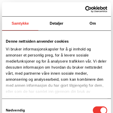
11. april 2024
Gründertips: Hvordan velge navn? Endelig skal du
starte din egen bedrift! Men hva skal bedriften hete?
Samtykke
Detaljer
Om
Denne nettsiden anvender cookies
Vi bruker informasjonskapsler for å gi innhold og
annonser et personlig preg, for å levere sosiale
mediefunksjoner og for å analysere trafikken vår. Vi deler
dessuten informasjon om hvordan du bruker nettstedet
vårt, med partnerne våre innen sosiale medier,
annonsering og analysearbeid, som kan kombinere den
med annen informasjon du har gjort tilgjengelig for dem,
eller som de har samlet inn gjennom din bruk av
tjenestene deres.
Samtykkevalg
Nødvendig