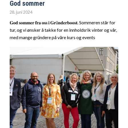
God sommer
28. juni 2024
𝐆𝐨𝐝 𝐬𝐨𝐦𝐦𝐞𝐫 𝐟𝐫𝐚 𝐨𝐬𝐬 𝐢 𝐆𝐫ü𝐧𝐝𝐞𝐫𝐛𝐨𝐨𝐬𝐭. Sommeren står for
tur, og vi ønsker å takke for en innholdsrik vinter og vår,
med mange gründere på våre kurs og events