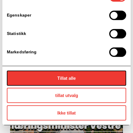
tAPMEHOME – den nye globale
Egenskaper
standarden for lost & found
25. mars 2024
Statistikk
Har du noen gang tenkt tanken «det hadde vært fint om
det fantes en enkel og sikker løsning for å få tilbake
Markedsføring
ting andre finner og du mister uten å måtte involvere
hele “verden” i prosessen»? Den løsningen mener Carl-
Fredrik Grünert, eier og gründer av firmaet
Tillat alle
tAPMEHOME AS å sitte på
tillat utvalg
Ikke tillat