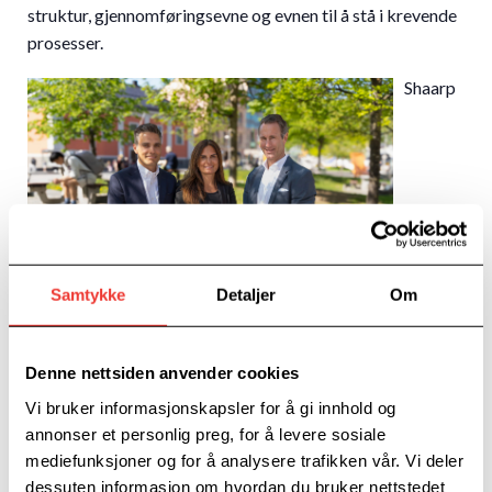
struktur, gjennomføringsevne og evnen til å stå i krevende
prosesser.
Shaarp
Samtykke
Detaljer
Om
Executive Search & Management er etablert sammen med
Julie Sharoni Hammer, en av Norges mest anerkjente
Denne nettsiden anvender cookies
spesialister innen Executive Search, med over ti års
Vi bruker informasjonskapsler for å gi innhold og
erfaring og høy presisjon i arbeidet med å identifisere
annonser et personlig preg, for å levere sosiale
kandidater som skaper varig verdi. Selskapet har også Dan
mediefunksjoner og for å analysere trafikken vår. Vi deler
Sharoni som investor og styreleder, og sammen har de
dessuten informasjon om hvordan du bruker nettstedet