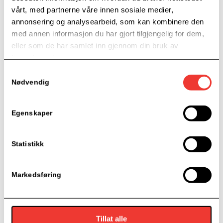
etablert et miljø med høy faglig integritet og et tydelig
vårt, med partnerne våre innen sosiale medier,
relasjonsfokus, med mål om å være en langsiktig partner
annonsering og analysearbeid, som kan kombinere den
for selskaper som ønsker å styrke sitt lederskap og sin
med annen informasjon du har gjort tilgjengelig for dem,
organisasjon.
eller som de har samlet inn gjennom din bruk av
tjenestene deres.
Samtykkevalg
Nødvendig
Egenskaper
Statistikk
Markedsføring
Tillat alle