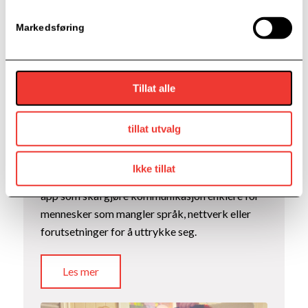
Markedsføring
Tillat alle
Fluently AS
tillat utvalg
26. april 2026
Fra en personlig utfordring til en teknologisk
Ikke tillat
løsning: Aleksejs Petenko står bak Fluently – en
app som skal gjøre kommunikasjon enklere for
mennesker som mangler språk, nettverk eller
forutsetninger for å uttrykke seg.
Les mer