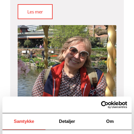
Les mer
Fram Regnskap AS
Samtykke
Detaljer
Om
21. mai 2026