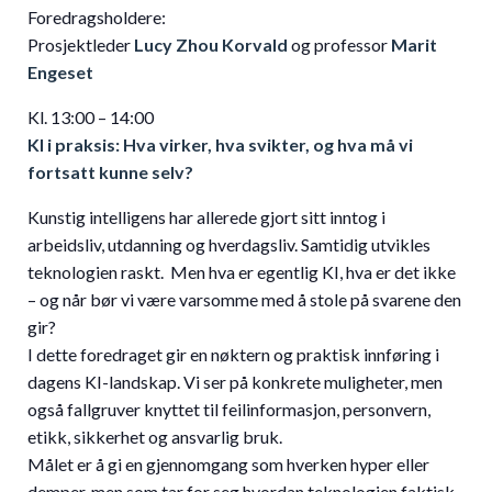
Foredragsholdere:
Prosjektleder
Lucy Zhou Korvald
og professor
Marit
Engeset
Kl. 13:00 – 14:00
KI i praksis: Hva virker, hva svikter, og hva må vi
fortsatt kunne selv?
Kunstig intelligens har allerede gjort sitt inntog i
arbeidsliv, utdanning og hverdagsliv. Samtidig utvikles
teknologien raskt. Men hva er egentlig KI, hva er det ikke
– og når bør vi være varsomme med å stole på svarene den
gir?
I dette foredraget gir en nøktern og praktisk innføring i
dagens KI-landskap. Vi ser på konkrete muligheter, men
også fallgruver knyttet til feilinformasjon, personvern,
etikk, sikkerhet og ansvarlig bruk.
Målet er å gi en gjennomgang som hverken hyper eller
demper, men som tar for seg hvordan teknologien faktisk