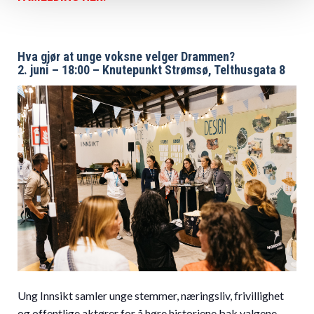
Hva gjør at unge voksne velger Drammen?
2. juni – 18:00 – Knutepunkt Strømsø, Telthusgata 8
Ung Innsikt samler unge stemmer, næringsliv, frivillighet
og offentlige aktører for å høre historiene bak valgene.