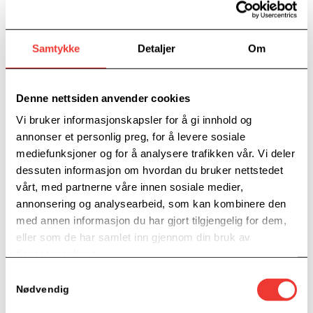
Samtykke
Detaljer
Om
Omvisning Drammen Helsepark
02. juni – 12:00 – 13:30 Drammen Helsepark
Denne nettsiden anvender cookies
Vi bruker informasjonskapsler for å gi innhold og
annonser et personlig preg, for å levere sosiale
mediefunksjoner og for å analysere trafikken vår. Vi deler
dessuten informasjon om hvordan du bruker nettstedet
vårt, med partnerne våre innen sosiale medier,
annonsering og analysearbeid, som kan kombinere den
med annen informasjon du har gjort tilgjengelig for dem,
eller som de har samlet inn gjennom din bruk av
tjenestene deres.
Samtykkevalg
Nødvendig
Vi inviterer til presentasjon og omvisning i vårt nyåpnede