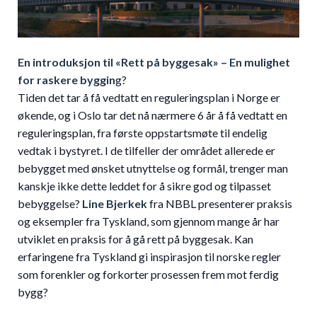
En introduksjon til «Rett på byggesak» – En mulighet
for raskere byggin
g?
Tiden det tar å få vedtatt en reguleringsplan i Norge er
økende, og i Oslo tar det nå nærmere 6 år å få vedtatt en
reguleringsplan, fra første oppstartsmøte til endelig
vedtak i bystyret. I de tilfeller der området allerede er
bebygget med ønsket utnyttelse og formål, trenger man
kanskje ikke dette leddet for å sikre god og tilpasset
bebyggelse?
Line Bjerkek
fra NBBL presenterer praksis
og eksempler fra Tyskland, som gjennom mange år har
utviklet en praksis for å gå rett på byggesak. Kan
erfaringene fra Tyskland gi inspirasjon til norske regler
som forenkler og forkorter prosessen frem mot ferdig
bygg?