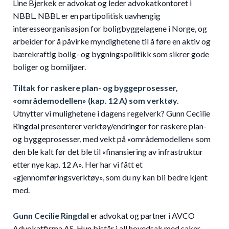
Line Bjerkek er advokat og leder advokatkontoret i
NBBL. NBBL er en partipolitisk uavhengig
interesseorganisasjon for boligbyggelagene i Norge, og
arbeider for å påvirke myndighetene til å føre en aktiv og
bærekraftig bolig- og bygningspolitikk som sikrer gode
boliger og bomiljøer.
Tiltak for raskere plan- og byggeprosesser,
«områdemodellen» (kap. 12 A) som verktøy.
Utnytter vi mulighetene i dagens regelverk? Gunn Cecilie
Ringdal presenterer verktøy/endringer for raskere plan-
og byggeprosesser, med vekt på «områdemodellen» som
den ble kalt før det ble til «finansiering av infrastruktur
etter nye kap. 12 A». Her har vi fått et
«gjennomføringsverktøy», som du ny kan bli bedre kjent
med.
Gunn Cecilie Ringdal
er advokat og partner i AVCO
Advokatfirma AS. Hun bistår i all hovedsak med saker