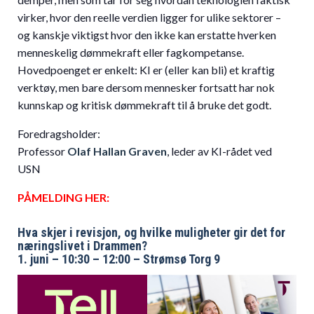
virker, hvor den reelle verdien ligger for ulike sektorer –
og kanskje viktigst hvor den ikke kan erstatte hverken
menneskelig dømmekraft eller fagkompetanse.
Hovedpoenget er enkelt: KI er (eller kan bli) et kraftig
verktøy, men bare dersom mennesker fortsatt har nok
kunnskap og kritisk dømmekraft til å bruke det godt.
Foredragsholder:
Professor
Olaf Hallan Graven
, leder av KI-rådet ved
USN
PÅMELDING HER:
Hva skjer i revisjon, og hvilke muligheter gir det for
næringslivet i Drammen?
1. juni – 10:30 – 12:00 – Strømsø Torg 9