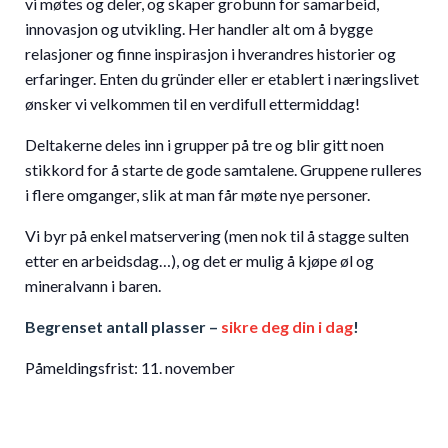
vi møtes og deler, og skaper grobunn for samarbeid,
innovasjon og utvikling. Her handler alt om å bygge
relasjoner og finne inspirasjon i hverandres historier og
erfaringer. Enten du gründer eller er etablert i næringslivet
ønsker vi velkommen til en verdifull ettermiddag!
Deltakerne deles inn i grupper på tre og blir gitt noen
stikkord for å starte de gode samtalene. Gruppene rulleres
i flere omganger, slik at man får møte nye personer.
Vi byr på enkel matservering (men nok til å stagge sulten
etter en arbeidsdag…), og det er mulig å kjøpe øl og
mineralvann i baren.
Begrenset antall plasser –
sikre deg din i dag
!
Påmeldingsfrist: 11. november