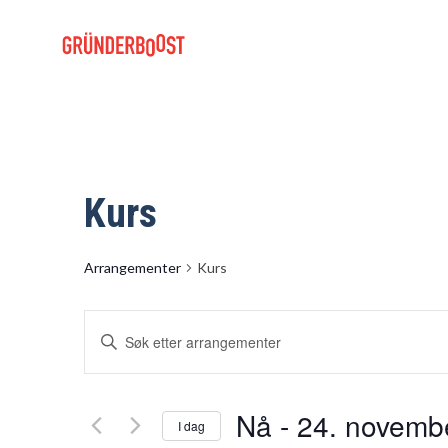
Kurs
Arrangementer
Kurs
Arrangementer
Skriv
Search
inn
and
søkeord.
Views
Søk
Nå
 - 
24. novemb
I dag
Navigation
etter