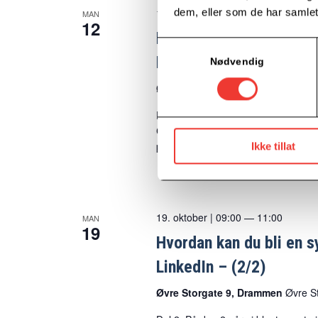
dem, eller som de har samlet
12. oktober | 09:00
—
11:00
MAN
12
Hvordan kan du bli en sy
Samtykkevalg
LinkedIn (1/2)
Nødvendig
Øvre Storgate 9, Drammen
Øvre S
Del 1: Kurs i hvordan benytte LinkedI
Cecilie gir også innspill på konkre
profilen.
Ikke tillat
19. oktober | 09:00
—
11:00
MAN
19
Hvordan kan du bli en sy
LinkedIn – (2/2)
Øvre Storgate 9, Drammen
Øvre S