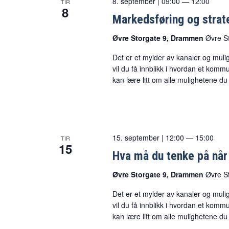
8. september | 09:00
—
12:00
TIR
8
Markedsføring og strat
Øvre Storgate 9, Drammen
Øvre S
Det er et mylder av kanaler og mulig
vil du få innblikk i hvordan et kommu
kan lære litt om alle mulighetene du
15. september | 12:00
—
15:00
TIR
15
Hva må du tenke på når
Øvre Storgate 9, Drammen
Øvre S
Det er et mylder av kanaler og mulig
vil du få innblikk i hvordan et kommu
kan lære litt om alle mulighetene du