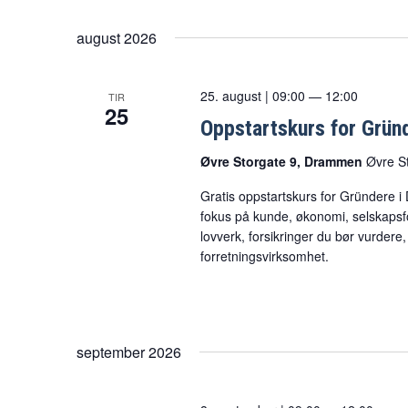
Velg
Arrangementer.
dato.
august 2026
25. august | 09:00
—
12:00
TIR
25
Oppstartskurs for Grün
Øvre Storgate 9, Drammen
Øvre S
Gratis oppstartskurs for Gründere i
fokus på kunde, økonomi, selskapsfo
lovverk, forsikringer du bør vurder
forretningsvirksomhet.
september 2026