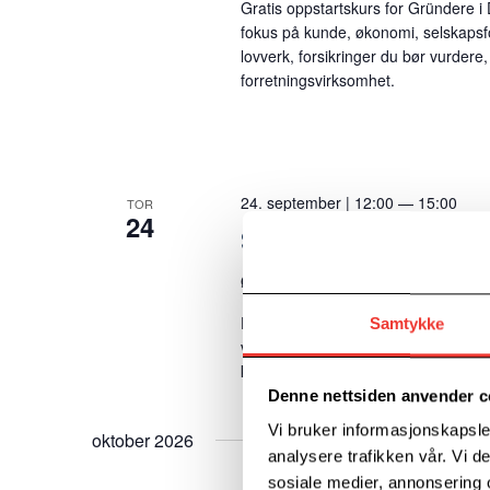
Gratis oppstartskurs for Gründere i
fokus på kunde, økonomi, selskapsfo
lovverk, forsikringer du bør vurder
forretningsvirksomhet.
24. september | 12:00
—
15:00
TOR
24
Skap din AI-assistent 
Øvre Storgate 9, Drammen
Øvre S
Det er et mylder av kanaler og mulig
Samtykke
vil du få innblikk i hvordan et kommu
kan lære litt om alle mulighetene du
Denne nettsiden anvender c
Vi bruker informasjonskapsler
oktober 2026
analysere trafikken vår. Vi 
sosiale medier, annonsering 