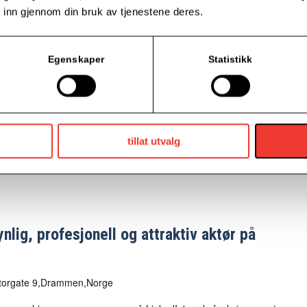
 inn gjennom din bruk av tjenestene deres.
nlig, profesjonell og attraktiv aktør på
Egenskaper
Statistikk
torgate 9,Drammen,Norge
n målrettet for å bli mer effektive og øke bedriftens synlighet.
te arbeidsoppgaver som gir umiddelbare resultater på LinkedIn-
tillat utvalg
nlig, profesjonell og attraktiv aktør på
torgate 9,Drammen,Norge