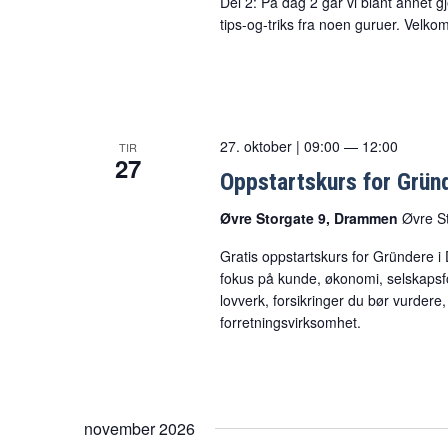
Del 2: På dag 2 går vi blant annet
tips-og-triks fra noen guruer. Velk
27. oktober | 09:00
—
12:00
TIR
27
Oppstartskurs for Grün
Øvre Storgate 9, Drammen
Øvre S
Gratis oppstartskurs for Gründere i
fokus på kunde, økonomi, selskapsfo
lovverk, forsikringer du bør vurder
forretningsvirksomhet.
november 2026