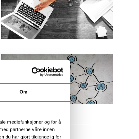
Om
iale mediefunksjoner og for å
 med partnerne våre innen
u har gjort tilgjengelig for