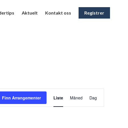
ertips
Aktuelt
Kontakt oss
Registrer
Arrangement
Views
Finn Arrangementer
Liste
Måned
Dag
Navigation