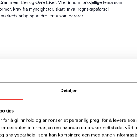
 Drammen, Lier og Øvre Eiker. Vi er innom forskjellige tema som
rmer, krav fra myndigheter, skatt, mva, regnskapsførsel,
e, markedsføring og andre tema som berører
– grunnleggende kurs
torgate 9,Drammen,Norge
heter du kan bruke for å gjøre din bedrift synlig. På dette kurset
Detaljer
nikasjonsbyrå jobber i spesielt det digitale landskapet, slik at du
 har og få gode råd til ditt eget arbeid med markedsføring.
ookies
 for å gi innhold og annonser et personlig preg, for å levere sos
deler dessuten informasjon om hvordan du bruker nettstedet vårt,
og analysearbeid, som kan kombinere den med annen informasjon d