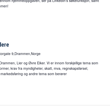
 gjennom hjemmeoppgaven, ser på LinkedIn's søkefunksjon, samt
ommen!
dere
torgate 9,Drammen,Norge
 Drammen, Lier og Øvre Eiker. Vi er innom forskjellige tema som
rmer, krav fra myndigheter, skatt, mva, regnskapsførsel,
e, markedsføring og andre tema som berører