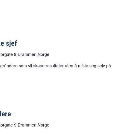
e sjef
torgate 9,Drammen,Norge
r gründere som vil skape resultater uten å miste seg selv på
dere
torgate 9,Drammen,Norge