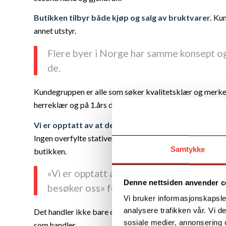
Butikken tilbyr b
å
de kj
ø
p og salg av bruktvarer.
Kund
annet utstyr.
Flere byer i Norge har samme konsept og 
de.
Kundegruppen er alle som s
ø
ker kvalitetskl
æ
r og merkev
herreklær og p
å 1.
å
rs dagen 1.2.26
å
pnet
de ogs
å opp fo
Vi er opptatt av at dette ikke er et loppemarked, fo
Ingen overfylte stativer eller hyller, noe som gj
ø
r at det 
Samtykke
butikken.
«
Vi
er opptatt av at kunden skal f
ø
le seg
Denne nettsiden anvender c
bes
ø
ker
oss
»
forteller Lars.
Vi bruker informasjonskapsler
analysere trafikken vår. Vi 
Det handler ikke bare om kj
ø
p og salg av kl
æ
r. Butikken
sosiale medier, annonsering 
som handler.