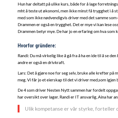
Hun har deltatt på ulike kurs, b
å
de for å lage forretning
mht
å teste ut
ø
konomi, men ikke minst få
trygghet i
å s
med som ikke nø
dvendigvis driver med det samme som 
Drammen er ogs
å en trygghet. Det er mye vi kan lese oss
Drammen betyr mye. De har jo en erfaring om hva som ka
Hvorfor
gr
ü
ndere:
Randi
:
Du m
å virkelig like å gå
fra
å
ha en ide til
å se den b
andre er også en drivkraft.
Lars:
Det
å gj
ø
re noe for seg selv, bruke alle krefter på
m
meg. Vi f
å
r jo et eierskap til det vi driver med
,
som igjen b
De 4 som driver Nesten Nytt sammen har fordelt oppgav
har oversikt over lager. Randi er IT ansvarlig, Aina har a
Ulik kompetanse er v
å
r styrke, forteller 