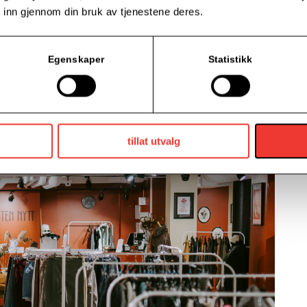
 inn gjennom din bruk av tjenestene deres.
ne varer inn her for salg
»
forteller Randi.
 inn på
et trygt sted.
Egenskaper
Statistikk
l
«
Boblende Fredag
»
.
Her kan kundene m
ø
tes for mingling
r butikken 9 ansatte og allerede etter kort tid m
å
tte de
nbruk og
second
hand
er i vinden
–
ogs
å i Drammen.
tillat utvalg