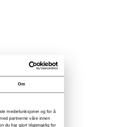
Om
iale mediefunksjoner og for å
 med partnerne våre innen
u har gjort tilgjengelig for