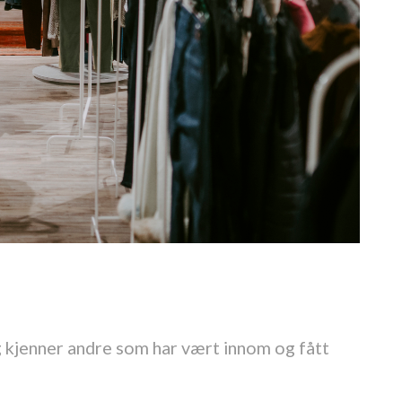
 kjenner andre som har v
æ
rt innom og f
å
tt