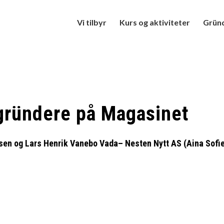
Vi tilbyr
Kurs og aktiviteter
Gründ
gründere
på Magasinet
sen og Lars Henrik Vanebo Vada– Nesten Nytt AS (Aina Sofie 