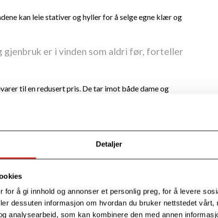
ene kan leie stativer og hyller for å selge egne kl
æ
r og
gjenbruk er i vinden som aldri f
ø
r, forteller
arer til en redusert pris. De tar imot b
åde dame og
r barnekl
æ
r.
rteller driverne.
Lokalet er lyst, trivelig og oversiktlig.
er lett å finne frem til de mange
«
skatter
»
som skjuler seg i
Detaljer
 velkommen og få en god opplevelse n
å
r de
ookies
 for å gi innhold og annonser et personlig preg, for å levere sos
deler dessuten informasjon om hvordan du bruker nettstedet vårt,
 er opptatt av kundene sine, b
å
de de som leier plass og de
og analysearbeid, som kan kombinere den med annen informasjon d