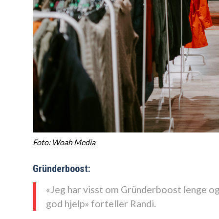
Foto: Woah Media
Grü
nderboost:
«
Jeg har visst om Gründerboost lenge og
god hjelp
»
forteller Randi.