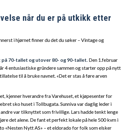
evelse n
år du er p
å utkikk etter
nerst i hj
ø
rnet finner du det du s
øker
– Vintage og
på 70-tallet og utover 80- og 90-tallet.
Den 1.februar
å
r 4 entusiastiske gründere sammen og starter opp på nytt
tillatelse til å bruke navnet.
«
Det
er stas å f
øre arven
et
,
kjenner hverandre fra Varehuset, et kj
ø
pesenter for
ebret sko huset i Tollbugata. Sunniva var daglig leder i
e andre var tilknyttet som frivillige. Lars hadde tenkt lenge
j
ø
re det alene. De fant et perfekt lokale på
hele 500 kvm i
sto
«
Nesten Nytt AS
»
– et eldorado for folk som elsker