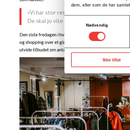
dem, eller som de har samlet
«
Vi har stor respekt for de som leverer si
Samtykkevalg
De skal jo vite at de leverer tingene sine
Nødvendig
Den siste fredagen i hver m
åne
d inviterer butikken inn ti
og shopping over et glass alkoholfrie bobler. Pr i dag ha
utvide tilbudet om antall stativer. Det er tydelig at gje
Ikke tillat