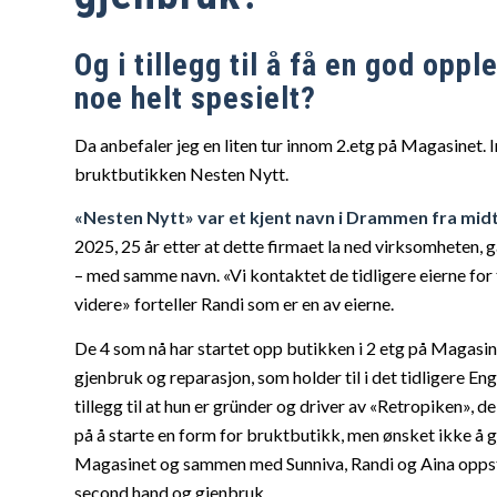
Og i tillegg til å få en god oppl
noe helt spesielt?
Da anbefaler jeg en liten tur innom 2.etg på Magasinet. In
bruktbutikken Nesten Nytt.
«
Nesten Nytt
»
var et kjent navn i Drammen fra midt 
2025, 25
å
r etter at dette firmaet la ned virksomheten, g
– med samme navn.
«
Vi kontaktet de tidligere eierne for 
videre
»
forteller Randi som er en av eierne.
De 4 som nå har startet opp butikken i 2
etg
på Magasin
gjenbruk og reparasjon, som holder til i det tidligere Eng
tillegg til at hun er gründer og driver av
«
Retropiken
»
, d
på å starte en form for bruktbutikk, men
ønsket ikke
å g
Magasinet og sammen med
Sunniva, Randi og Aina opp
second
hand og gjenbruk.