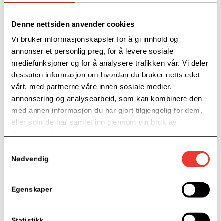
Denne nettsiden anvender cookies
Vi bruker informasjonskapsler for å gi innhold og
annonser et personlig preg, for å levere sosiale
mediefunksjoner og for å analysere trafikken vår. Vi deler
dessuten informasjon om hvordan du bruker nettstedet
EIERE
vårt, med partnerne våre innen sosiale medier,
annonsering og analysearbeid, som kan kombinere den
med annen informasjon du har gjort tilgjengelig for dem,
eller som de har samlet inn gjennom din bruk av
tjenestene deres.
Samtykkevalg
Nødvendig
Egenskaper
Statistikk