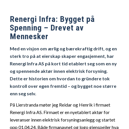
Renerg
i
Infra
: Bygget på
Spenning
–
Drevet
av
Mennesker
Med en visjon om ærlig og bærekraftig drift, og en
sterk tro på at eierskap skaper engasjement, har
Rener
gi
Infra
AS på kort tid etablert seg som en ny
og spennende aktør innen elektrisk forsyning.
Dette er historien om hvordan to gründere tok
kontroll over egen fremtid – og bygget noe større
enn seg selv.
På Lierstranda møter jeg Reidar og Henrik i firmaet
Renergi Infra AS.
Firmaet er en nyetablert aktør for
leveranser innen elektrisk forsyningsanlegg og startet
opp 01.04.24.
Både firmanavnet og logo gjenspeiler hva