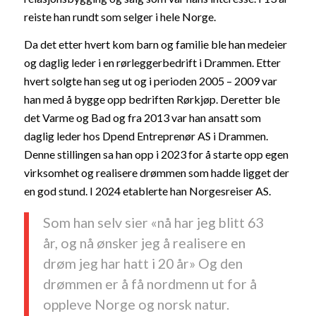
reiste han rundt som selger i hele Norge.
Da det etter hvert kom barn og familie ble han medeier
og daglig leder i en rørleggerbedrift i Drammen. Etter
hvert solgte han seg ut og i perioden 2005 – 2009 var
han med å bygge opp bedriften Rørkjøp. Deretter ble
det Varme og Bad og fra 2013 var han ansatt som
daglig leder hos Dpend Entreprenør AS i Drammen.
Denne stillingen sa han opp i 2023 for å starte opp egen
virksomhet og realisere drømmen som hadde ligget der
en god stund. I 2024 etablerte han Norgesreiser AS.
Som han selv sier «nå har jeg blitt 63
år, og nå ønsker jeg å realisere en
drøm jeg har hatt i 20 år» Og den
drømmen er å få nordmenn ut for å
oppleve Norge og norsk natur.