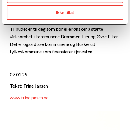
bedrift. Hos oss får du en til en veiledning,
kunnskapstilførsel og møter mange andre med ønske
Ikke tillat
om egen virksomhet.
Tilbudet er til deg som bor eller ønsker å starte
virksomhet i kommunene Drammen, Lier og Øvre Eiker.
Det er også disse kommunene og Buskerud
fylkeskommune som finansierer tjenesten.
07.01.25
Tekst: Trine Jansen
www.trinejansen.no