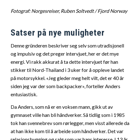
Fotograf: Norgesreiser, Ruben Soltvedt / Fjord Norway
Satser på nye muligheter
Denne gründeren beskriver seg selv som utradisjonell
og impulsiv og det preger intervjuet, her er det mye
energi. Vi rakk akkurat å ta dette intervjuet før han
stikker til Nord-Thailand i 3 uker for å oppleve landet
på motorsykkel. «Jeg gleder meg helt vilt, det er 40 år
siden jeg var der som backpacker», forteller Anders
entusiastisk.
Da Anders, som nå er en voksen mann, gikk ut av
gymnaset ville han bli håndverker. Så tidlig som i 1985
tok han svennebrev som rørlegger, men visst allerede da
at han ikke kom til å arbeide som håndverker. Det var
relasjonsbygging og salg som var hans interesse. I 13 år