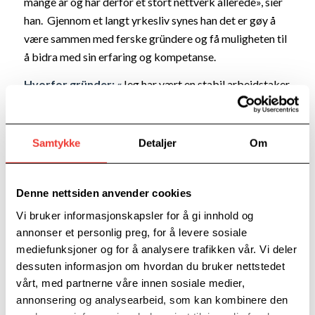
mange år og har derfor et stort nettverk allerede», sier
han. Gjennom et langt yrkesliv synes han det er gøy å
være sammen med ferske gründere og få muligheten til
å bidra med sin erfaring og kompetanse.
Hvorfor gründer: «
Jeg har vært en stabil arbeidstaker
på alle tidligere arbeidsplasser. Vært der i 10-12 år»,
forteller Anders. Når jeg har sluttet har det vært pga
personlige årsaker eller omstrukturering i bedriften.
Samtykke
Detaljer
Om
Mange av bedriftene har vokst seg store og
upersonlige. «Jeg har ønske om enklere, lettere og
Denne nettsiden anvender cookies
raskere organisasjoner». «Ved å jobbe med
Norgesreiser AS er jeg på jobb 24/7, men det er bare
Vi bruker informasjonskapsler for å gi innhold og
gøy. Jeg liker utfordringer og har lyst til å realisere den
annonser et personlig preg, for å levere sosiale
drømmen jeg har hatt», forteller han. «Jeg er ferdig med
mediefunksjoner og for å analysere trafikken vår. Vi deler
dessuten informasjon om hvordan du bruker nettstedet
rutinejobbing, ansvar for andre ansatte og
vårt, med partnerne våre innen sosiale medier,
rapportskriving»
annonsering og analysearbeid, som kan kombinere den
Mine beste tips til andre gründere:
Skaff deg et