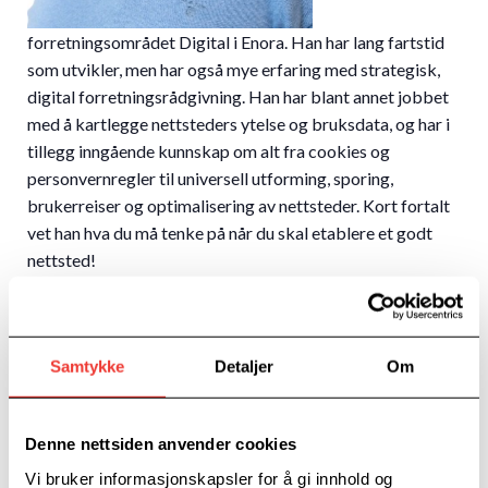
forretningsområdet Digital i Enora. Han har lang fartstid
som utvikler, men har også mye erfaring med strategisk,
digital forretningsrådgivning. Han har blant annet jobbet
med å kartlegge nettsteders ytelse og bruksdata, og har i
tillegg inngående kunnskap om alt fra cookies og
personvernregler til universell utforming, sporing,
brukerreiser og optimalisering av nettsteder. Kort fortalt
vet han hva du må tenke på når du skal etablere et godt
nettsted!
Samtykke
Detaljer
Om
Gründerboost er et tilbud i regi av
Næringsforeningen i Drammensregionen og
Denne nettsiden anvender cookies
finansieres av kommunene Drammen, Lier, Øvre Eiker
Vi bruker informasjonskapsler for å gi innhold og