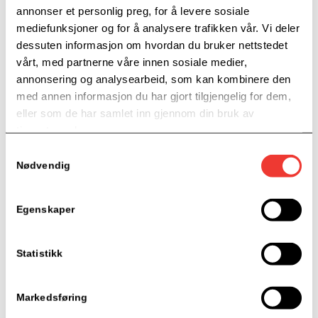
og Buskerud fylkeskommune.
annonser et personlig preg, for å levere sosiale
mediefunksjoner og for å analysere trafikken vår. Vi deler
For mer informasjon, kontakt rådgiver/veileder Lisbeth
dessuten informasjon om hvordan du bruker nettstedet
Torkildsen
vårt, med partnerne våre innen sosiale medier,
lisbeth.torkildsen@grunderboost.no
annonsering og analysearbeid, som kan kombinere den
Telefon: 900 45 128
med annen informasjon du har gjort tilgjengelig for dem,
Se
flere spennende kurs og arrangementer
i regi av
eller som de har samlet inn gjennom din bruk av
Gründerboost!
tjenestene deres.
Samtykkevalg
Nødvendig
Detaljer
Dato:
Egenskaper
15. september
Statistikk
Tid
12:00 — 15:00
Markedsføring
Kategori for Arrangement: