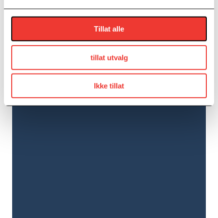
Kurs
Tillat alle
Arrangør
tillat utvalg
Gründerboost
E-post
Ikke tillat
lisbeth.torkildsen@grunderboost.no