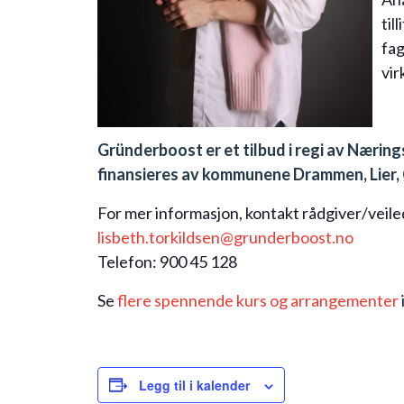
til
fag
vir
Gründerboost er et tilbud i regi av Næri
finansieres av kommunene Drammen, Lier,
For mer informasjon, kontakt rådgiver/veile
lisbeth.torkildsen@grunderboost.no
Telefon: 900 45 128
Se
flere spennende kurs og arrangementer
Legg til i kalender