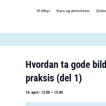
Vi tilbyr
Kurs og aktiviteter
Gründ
Hvordan ta gode bil
praksis (del 1)
16. april | 12:00
—
15:00