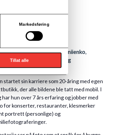
Markedsføring
set ledes av Anastasiia Korniienko,
tograf, innholdsprodusent og
Tillat alle
mmunikasjonsansvarlig.
 startet sin karriere som 20-åring med egen
tbutikk, der alle bildene ble tatt med mobil. I
 har hun over 7 års erfaring og jobber med
o for konserter, restauranter, klesmerker
t portrett (personlige) og
iliefotograferinger.
stasiia ser på foto som et språk for å bygge