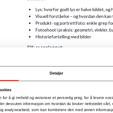
Lys: hvorfor godt lys er halve bildet, o
Visuell forståelse – og hvordan den kan
Produkt- og portrettfoto: enkle grep fo
Fotoshoot i praksis: geometri, vinkler, 
Historiefortelling med bilder
Slik er opplegget:
Del 1 – Torsdag 16. april kl. 12.00–15.00
Presentasjon av verkstedleder og delta
Detaljer
Innledende teori og spørsmål
Ta bilder til bruk i egen bedrift
ookies
Hjemmelekse:
 for å gi innhold og annonser et personlig preg, for å levere sos
Ta bilder som sendes inn før del 2.
deler dessuten informasjon om hvordan du bruker nettstedet vårt,
Frist: tirsdag 21. april kl. 18.00.
og analysearbeid, som kan kombinere den med annen informasjon d