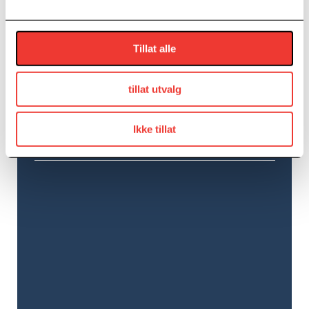
Kategori for Arrangement:
Kurs
Tillat alle
Arrangør
tillat utvalg
Gründerboost
E-post
Ikke tillat
lisbeth.torkildsen@grunderboost.no