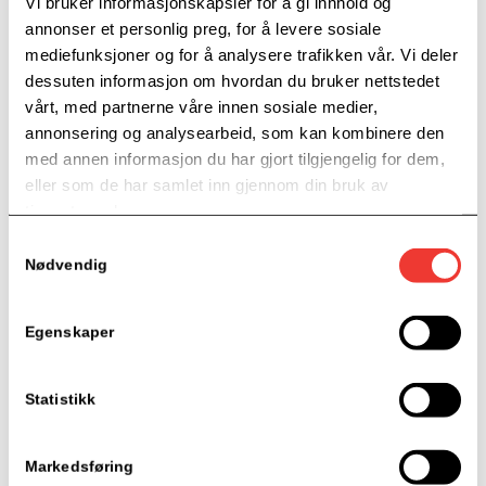
Vi bruker informasjonskapsler for å gi innhold og
For mer informasjon, kontakt rådgiver/veileder Lisbeth
annonser et personlig preg, for å levere sosiale
Torkildsen
mediefunksjoner og for å analysere trafikken vår. Vi deler
lisbeth.torkildsen@grunderboost.no
dessuten informasjon om hvordan du bruker nettstedet
Telefon: 900 45 128
vårt, med partnerne våre innen sosiale medier,
annonsering og analysearbeid, som kan kombinere den
Se
flere spennende kurs og arrangementer
i regi av
med annen informasjon du har gjort tilgjengelig for dem,
Gründerboost!
eller som de har samlet inn gjennom din bruk av
tjenestene deres.
Samtykkevalg
Nødvendig
Detaljer
Egenskaper
Dato:
3. november, 2022
Statistikk
Tid
09:00 — 12:00
Markedsføring