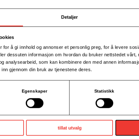
Hemmeligheten bak å identifisere og u
Hvordan øke sannsynligheten for at de g
Detaljer
Strategier for å bruke Reels til å bygge
Varighet:
2 timer
ookies
Format:
Kombinasjon av teori, praktiske 
 for å gi innhold og annonser et personlig preg, for å levere sos
deler dessuten informasjon om hvordan du bruker nettstedet vårt,
og analysearbeid, som kan kombinere den med annen informasjon d
 inn gjennom din bruk av tjenestene deres.
Kursleder er Krist
Hun har lang fartst
Egenskaper
Statistikk
markedsføring. Hun 
å markedsføre seg, 
Kristine har laget 
kunder, folk og mer
med sosiale medier 
tillat utvalg
enkelt som mulig å lage godt innhold som til