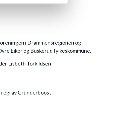
gsforeningen i Drammensregionen og
Øvre Eiker og Buskerud fylkeskommune.
der Lisbeth Torkildsen
i regi av Gründerboost!