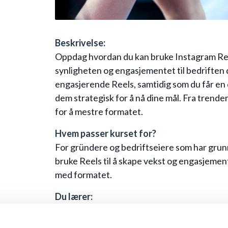
Beskrivelse:
Oppdag hvordan du kan bruke Instagram Reel
synligheten og engasjementet til bedriften d
engasjerende Reels, samtidig som du får en
dem strategisk for å nå dine mål. Fra trender
for å mestre formatet.
Hvem passer kurset for?
For gründere og bedriftseiere som har grun
bruke Reels til å skape vekst og engasjement
med formatet.
Du lærer:
Hvordan lage Reels som skiller seg ut