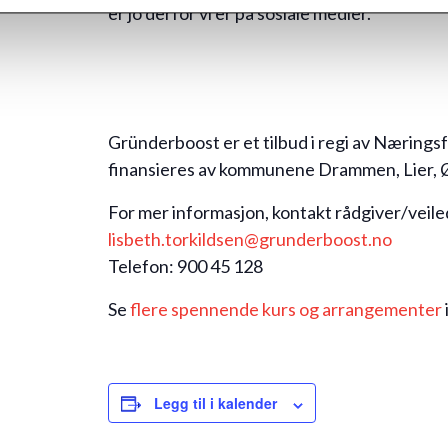
er jo derfor vi er på sosiale medier.
Gründerboost er et tilbud i regi av Nærin
finansieres av kommunene Drammen, Lier, 
For mer informasjon, kontakt rådgiver/veile
lisbeth.torkildsen@grunderboost.no
Telefon: 900 45 128
Se
flere spennende kurs og arrangementer
Legg til i kalender