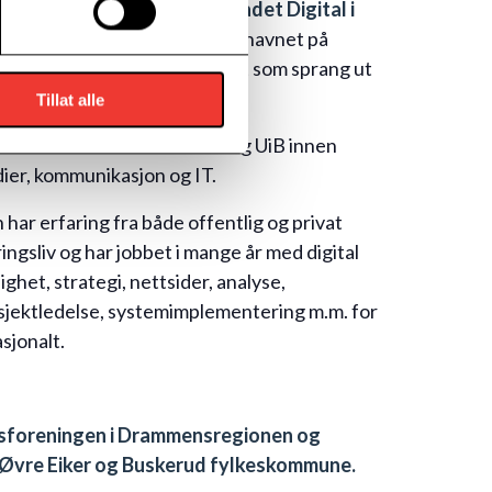
sjektleder i forretningsområdet Digital i
wer NewCo,
som foreløpig er navnet på
nskaps- og rådgivningsmiljøet som sprang ut
BDO i vinter.
Tillat alle
ne er utdannet ved NTNU og UiB innen
ier, kommunikasjon og IT.
 har erfaring fra både offentlig og privat
ingsliv og har jobbet i mange år med digital
ighet, strategi, nettsider, analyse,
sjektledelse, systemimplementering m.m. for
sjonalt.
ngsforeningen i Drammensregionen og
 Øvre Eiker og Buskerud fylkeskommune.