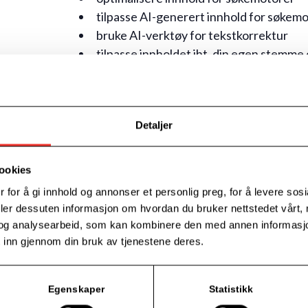
tilpasse AI-generert innhold for søkem
bruke AI-verktøy for tekstkorrektur
tilpasse innholdet iht. din egen stemm
unngå potensielle fallgruver ved bruk a
og mye mer…
Detaljer
Ta gjerne med deg dine spørsmål inn i kurset 
og praktiske behov!
ookies
Du må ha med egen PC.
 for å gi innhold og annonser et personlig preg, for å levere sos
Det kreves ingen forkunnskaper, og kurset er
deler dessuten informasjon om hvordan du bruker nettstedet vårt,
og analysearbeid, som kan kombinere den med annen informasjon d
erfaring med bedriftsrettet bruk av AI-verk
 inn gjennom din bruk av tjenestene deres.
Egenskaper
Statistikk
Kur