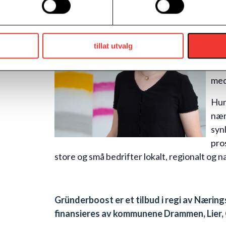
pro
To
reg
av 
tillat utvalg
Han
med
Hun
nær
synl
pro
store og små bedrifter lokalt, regionalt og na
Gründerboost er et tilbud i regi av Næri
finansieres av kommunene Drammen, Lier,