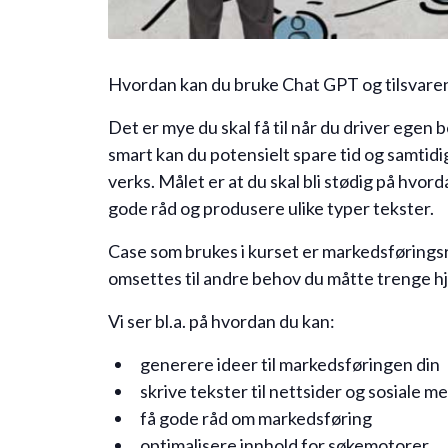
Hvordan kan du bruke Chat GPT og tilsvaren
Det er mye du skal få til når du driver egen 
smart kan du potensielt spare tid og samtidig f
verks. Målet er at du skal bli stødig på hvor
gode råd og produsere ulike typer tekster.
Case som brukes i kurset er markedsføringsr
omsettes til andre behov du måtte trenge hjelp
Vi ser bl.a. på hvordan du kan:
generere ideer til markedsføringen din
skrive tekster til nettsider og sosiale m
få gode råd om markedsføring
optimalisere innhold for søkemotorer