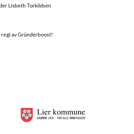
der Lisbeth Torkildsen
i regi av Gründerboost!