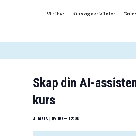
Vi tilbyr
Kurs og aktiviteter
Gründ
Skap din AI-assiste
kurs
3. mars | 09:00
—
12:00