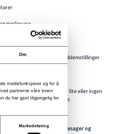
otorer
e og merkevare
v AI-verktøy
Om
for å få hjelp til dine egne problemstillinger
iale mediefunksjoner og for å
 mest nyttig for deg som har lite eller ingen
 med partnerne våre innen
u har gjort tilgjengelig for
tøy som Chat GPT fra tidligere.
Markedsføring
sholder er Hanne Bakken, manager og