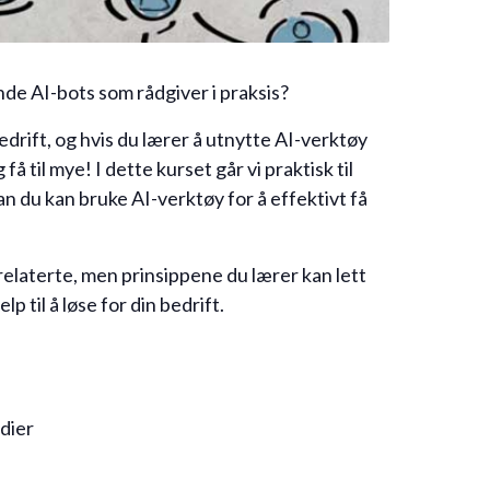
de AI-bots som rådgiver i praksis?
bedrift, og hvis du lærer å utnytte AI-verktøy
å til mye! I dette kurset går vi praktisk til
dan du kan bruke AI-verktøy for å effektivt få
elaterte, men prinsippene du lærer kan lett
 til å løse for din bedrift.
edier