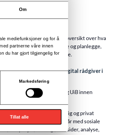
Om
underveis.
 for alle som ønsker å få en oversikt over hva
iale mediefunksjoner og for å
ing, hvordan du bør prioritere og planlegge,
 med partnerne våre innen
u har gjort tilgjengelig for
e markedsføringstiltakene dine.
sholder er Hanne Bakken, digital rådgiver i
O.
Markedsføring
ne er utdannet ved NTNU og UiB innen
ier, kommunikasjon og IT.
 har erfaring fra både offentlig og privat
Tillat alle
ingsliv og har jobbet i mange år med sosiale
er, kampanjer, strategi, nettsider, analyse,