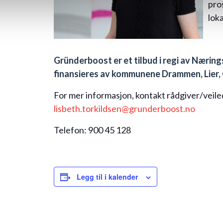
pro
loka
Gründerboost er et tilbud i regi av Næri
finansieres av kommunene Drammen, Lier,
For mer informasjon, kontakt rådgiver/veile
lisbeth.torkildsen@grunderboost.no
Telefon: 900 45 128
Legg til i kalender