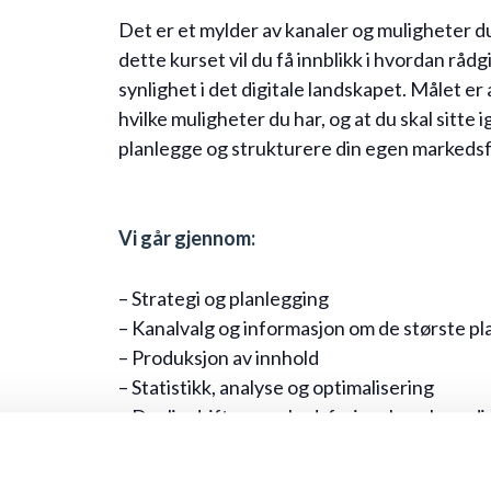
Det er et mylder av kanaler og muligheter du 
dette kurset vil du få innblikk i hvordan rå
synlighet i det digitale landskapet. Målet er 
hvilke muligheter du har, og at du skal sitte
planlegge og strukturere din egen markedsf
Vi går gjennom:
– Strategi og planlegging
– Kanalvalg og informasjon om de største p
– Produksjon av innhold
– Statistikk, analyse og optimalisering
– Daglig drift av markedsføringskanalene di
– Utarbeidelse av kampanjer
– Bruk av film, foto, tekst