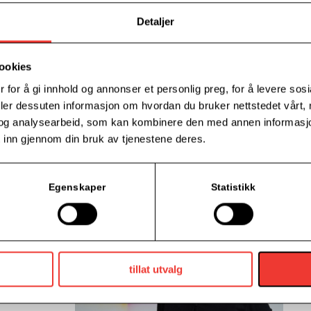
– Nettsider
Detaljer
– Inspirasjon, tips og råd
Det vil være mulighet for spørsmål og svar 
ookies
Kurset krever ingen forkunnskaper og passer
 for å gi innhold og annonser et personlig preg, for å levere sos
du kan tenke på når du skal drive markedsfør
deler dessuten informasjon om hvordan du bruker nettstedet vårt,
og analysearbeid, som kan kombinere den med annen informasjon d
og hvordan du kan arbeide godt med de ulik
 inn gjennom din bruk av tjenestene deres.
Kur
BD
Egenskaper
Statistikk
Han
med
Hun
tillat utvalg
nær
medi