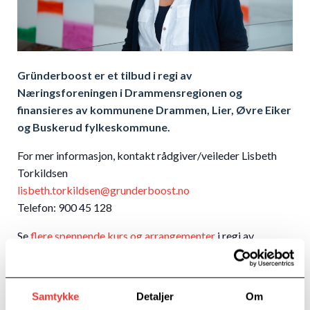
Gründerboost er et tilbud i regi av
Næringsforeningen i Drammensregionen og
finansieres av kommunene Drammen, Lier, Øvre Eiker
og Buskerud fylkeskommune.
For mer informasjon, kontakt rådgiver/veileder Lisbeth
Torkildsen
lisbeth.torkildsen@grunderboost.no
Telefon: 900 45 128
Se
flere spennende kurs og arrangementer
i regi av
Gründerboost!
Samtykke
Detaljer
Om
Detaljer