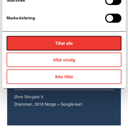
Statistikk
Markedsføring
Tillat alle
tillat utvalg
Sted
Ikke tillat
Øvre Storgate 9, Drammen
Øvre Storgate 9
Drammen
,
3018
Norge
+ Google-kart