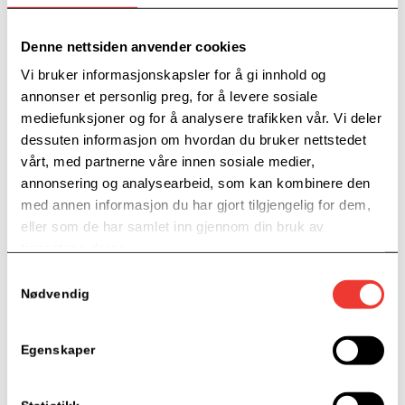
Dato:
Denne nettsiden anvender cookies
25. august
Vi bruker informasjonskapsler for å gi innhold og
Tid
annonser et personlig preg, for å levere sosiale
09:00 — 12:00
mediefunksjoner og for å analysere trafikken vår. Vi deler
dessuten informasjon om hvordan du bruker nettstedet
Kategori for Arrangement:
vårt, med partnerne våre innen sosiale medier,
Kurs
annonsering og analysearbeid, som kan kombinere den
med annen informasjon du har gjort tilgjengelig for dem,
eller som de har samlet inn gjennom din bruk av
Arrangør
tjenestene deres.
Gründerboost
Samtykkevalg
Nødvendig
E-post
lisbeth.torkildsen@grunderboost.no
Egenskaper