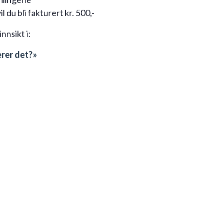
 du bli fakturert kr. 500,-
nnsikt i:
ærer det?»