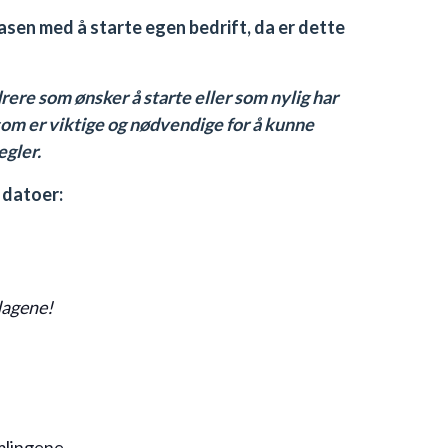
fasen med å starte egen bedrift, da er dette
ere som ønsker å starte eller som nylig har
 som er viktige og nødvendige for å kunne
egler.
e datoer:
dagene!
mlingene