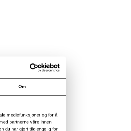
Om
iale mediefunksjoner og for å
 med partnerne våre innen
u har gjort tilgjengelig for