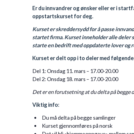
Er du innvandrer og ønsker eller er i start
oppstartskurset for deg.
Kurset er skreddersydd for å passe innvandr
startet firma. Kurset inneholder alle deler
starte en bedrift med oppdaterte lover og r
Kurset er delt opp i to deler med følgend
Del 1: Onsdag 11. mars – 17.00-20.00
Del 2: Onsdag 18. mars – 17.00-20.00
Det er en forutsetning at du delta på begge 
Viktig info:
Du må delta på begge samlinger
Kurset gjennomføres på norsk
Det vil bli «hjemmeoppgave» mellom sa