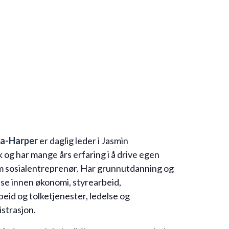
va-Harper
er daglig leder i Jasmin
 og har mange års erfaring i å drive egen
m sosialentreprenør. Har grunnutdanning og
se innen økonomi, styrearbeid,
eid og tolketjenester, ledelse og
strasjon.