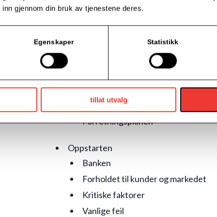
Del 2: Forberedelser – «Hvordan planlegge
 inn gjennom din bruk av tjenestene deres.
Onsdag 18. mars kl. 17:00 – 20:00
Kursinnhold:
Egenskaper
Statistikk
Planleggingen
Idegrunnlaget
Økonomi og budsjetter
tillat utvalg
Markedet
Forretningsplanen
Oppstarten
Banken
Forholdet til kunder og markedet
Kritiske faktorer
Vanlige feil