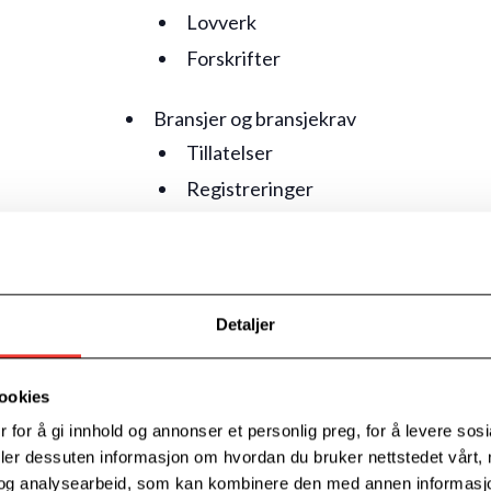
Lovverk
Forskrifter
Bransjer og bransjekrav
Tillatelser
Registreringer
Tilsynskrav
HMS
Hva må du tenke på før du starter
Detaljer
Ressursgrunnlag
Risiko, ansvar, forsikringer
ookies
 for å gi innhold og annonser et personlig preg, for å levere sos
Spørsmål og diskusjon
deler dessuten informasjon om hvordan du bruker nettstedet vårt,
og analysearbeid, som kan kombinere den med annen informasjon d