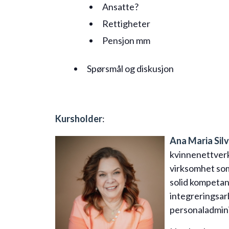
Ansatte?
Rettigheter
Pensjon mm
Spørsmål og diskusjon
Kursholder
:
Ana Maria Sil
kvinnenettverk
virksomhet so
solid kompetan
integreringsarb
personaladmini