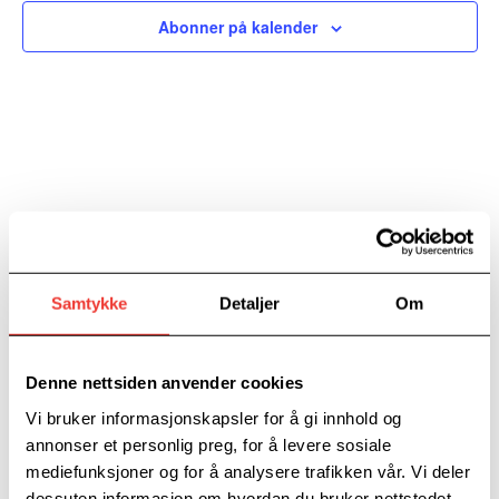
Navigat
Abonner på kalender
Samtykke
Detaljer
Om
EIERE
Denne nettsiden anvender cookies
Vi bruker informasjonskapsler for å gi innhold og
annonser et personlig preg, for å levere sosiale
mediefunksjoner og for å analysere trafikken vår. Vi deler
dessuten informasjon om hvordan du bruker nettstedet