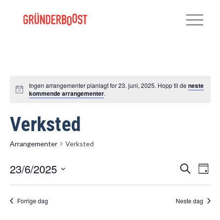
Ingen arrangementer planlagt for 23. juni, 2025. Hopp til de
neste
Notice
kommende arrangementer
.
Verksted
Arrangementer
Verksted
Arrang
Arr
23/6/2025
Søk
Dag
Vie
Search
Velg
Navi
and
dato.
Forrige dag
Neste dag
Views