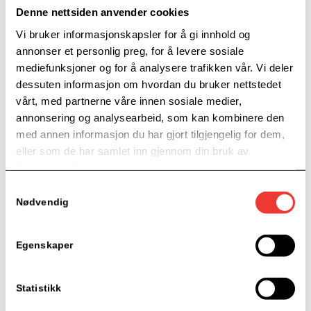
Hvordan kan du bli en synlig, profesjonell
Denne nettsiden anvender cookies
og attraktiv aktør på LinkedIn (1/2)
Vi bruker informasjonskapsler for å gi innhold og
annonser et personlig preg, for å levere sosiale
Find out more »
mediefunksjoner og for å analysere trafikken vår. Vi deler
dessuten informasjon om hvordan du bruker nettstedet
vårt, med partnerne våre innen sosiale medier,
OKT
19
annonsering og analysearbeid, som kan kombinere den
med annen informasjon du har gjort tilgjengelig for dem,
eller som de har samlet inn gjennom din bruk av
tjenestene deres.
Samtykkevalg
Nødvendig
09:00 - 11:00
Egenskaper
Hvordan kan du bli en synlig, profesjonell
og attraktiv aktør på LinkedIn – (2/2)
Statistikk