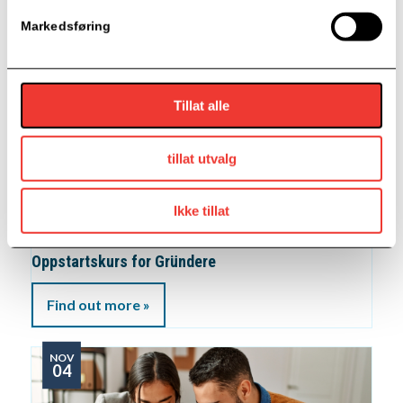
Find out more »
Markedsføring
OKT
27
Tillat alle
tillat utvalg
Ikke tillat
09:00 - 12:00
Oppstartskurs for Gründere
Find out more »
NOV
04