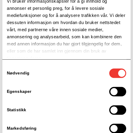
EIERE
Vi bruker informasjonskapsler for å gi innhold og
annonser et personlig preg, for å levere sosiale
mediefunksjoner og for å analysere trafikken vår. Vi deler
dessuten informasjon om hvordan du bruker nettstedet
vårt, med partnerne våre innen sosiale medier,
annonsering og analysearbeid, som kan kombinere den
med annen informasjon du har gjort tilgjengelig for dem,
eller som de har samlet inn gjennom din bruk av
tjenestene deres.
Samtykkevalg
Nødvendig
Egenskaper
SAMARBEIDSPARTNERE
Statistikk
Markedsføring