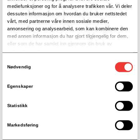
mediefunksjoner og for å analysere trafikken vår. Vi deler
TRYGGERE SYKKELRITT
dessuten informasjon om hvordan du bruker nettstedet
1. oktober 2022
vårt, med partnerne våre innen sosiale medier,
annonsering og analysearbeid, som kan kombinere den
Når det arrangeres sykkelritt er mye som kan skje.
med annen informasjon du har gjort tilgjengelig for dem,
Markus Lærum som selv var en aktiv syklist så et behov
eller som de har samlet inn gjennom din bruk av
for å gjøre sykkelritt tryggere for utøvere og i 2016 så
tjenestene deres.
firmaet «Safe Cyciling AS» dagens lys.
Samtykkevalg
Nødvendig
Egenskaper
Statistikk
EIERE
Markedsføring